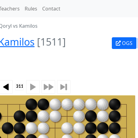
Teachers
Rules
Contact
oryl vs Kamilos
Kamilos
[1511]
OGS