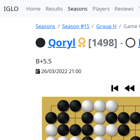
IGLO
Home
Results
Seasons
Players
Reviews
Seasons
Season #15
Group H
Game Q
Qoryl
[1498]
-
B+5.5
26/03/2022 21:00