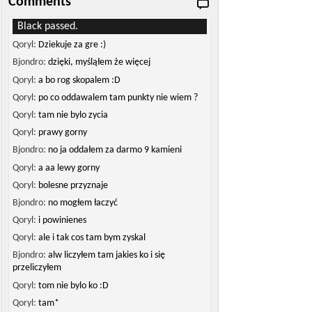
Comments
Black passed.
Qoryl:
Dziekuje za gre :)
Bjondro:
dzięki, myśląłem że więcej
Qoryl:
a bo rog skopalem :D
Qoryl:
po co oddawalem tam punkty nie wiem ?
Qoryl:
tam nie bylo zycia
Qoryl:
prawy gorny
Bjondro:
no ja oddałem za darmo 9 kamieni
Qoryl:
a aa lewy gorny
Qoryl:
bolesne przyznaje
Bjondro:
no mogłem łaczyć
Qoryl:
i powinienes
Qoryl:
ale i tak cos tam bym zyskal
Bjondro:
alw liczyłem tam jakies ko i się
przeliczyłem
Qoryl:
tom nie bylo ko :D
Qoryl:
tam*