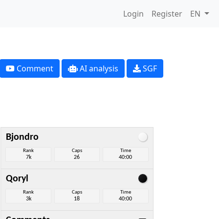
Login
Register
EN
Comment
AI analysis
SGF
Bjondro
Rank
Caps
Time
7k
26
40:00
Qoryl
Rank
Caps
Time
3k
18
40:00