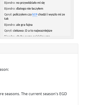
Bjondro:
no przywidziało mi się
Bjondro:
dlatego nie łaczyłem
Qoryl:
policzylem czy
b19
chodzi i wyszlo mi ze
tak
Bjondro:
ale gra fajna
Qoryl:
ciekawa :D a to najwazniejsze
Bjondro:
chyba nasza najciekawsza
Qoryl:
duzo walki duzo emocji :)
Qoryl:
kazda ciekawa tylko inaczej rozegrane
Bjondro:
dzięki i gratulacje wygranej
ason:
ture seasons. The current season's EGD