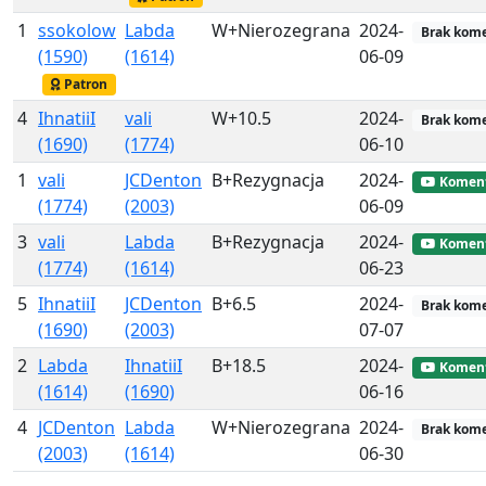
1
ssokolow
Labda
W+Nierozegrana
2024-
Brak kom
(1590)
(1614)
06-09
Patron
4
IhnatiiI
vali
W+10.5
2024-
Brak kom
(1690)
(1774)
06-10
1
vali
JCDenton
B+Rezygnacja
2024-
Koment
(1774)
(2003)
06-09
3
vali
Labda
B+Rezygnacja
2024-
Koment
(1774)
(1614)
06-23
5
IhnatiiI
JCDenton
B+6.5
2024-
Brak kom
(1690)
(2003)
07-07
2
Labda
IhnatiiI
B+18.5
2024-
Koment
(1614)
(1690)
06-16
4
JCDenton
Labda
W+Nierozegrana
2024-
Brak kom
(2003)
(1614)
06-30