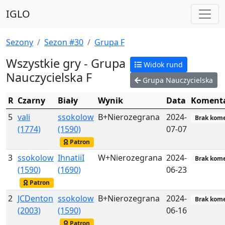
IGLO
Sezony
Sezon #30
Grupa F
Wszystkie gry - Grupa
Widok rund
Nauczycielska F
Grupa Nauczycielska
R
Czarny
Biały
Wynik
Data
Koment
5
vali
ssokolow
B+Nierozegrana
2024-
Brak kom
(1774)
(1590)
07-07
Patron
3
ssokolow
IhnatiiI
W+Nierozegrana
2024-
Brak kom
(1590)
(1690)
06-23
Patron
2
JCDenton
ssokolow
B+Nierozegrana
2024-
Brak kom
(2003)
(1590)
06-16
Patron