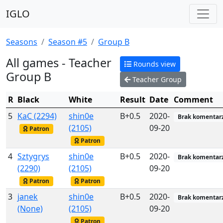
IGLO
Seasons
Season #5
Group B
All games - Teacher
Rounds view
Group B
Teacher Group
R
Black
White
Result
Date
Comment
5
KaC (2294)
shin0e
B+0.5
2020-
Brak komentar
(2105)
09-20
Patron
Patron
4
Sztygrys
shin0e
B+0.5
2020-
Brak komentar
(2290)
(2105)
09-20
Patron
Patron
3
janek
shin0e
B+0.5
2020-
Brak komentar
(None)
(2105)
09-20
Patron