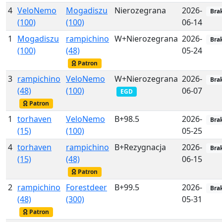
4
VeloNemo
Mogadiszu
Nierozegrana
2026-
Bra
(100)
(100)
06-14
1
Mogadiszu
rampichino
W+Nierozegrana
2026-
Bra
(100)
(48)
05-24
Patron
3
rampichino
VeloNemo
W+Nierozegrana
2026-
Bra
(48)
(100)
06-07
EGD
Patron
1
torhaven
VeloNemo
B+98.5
2026-
Bra
(15)
(100)
05-25
4
torhaven
rampichino
B+Rezygnacja
2026-
Bra
(15)
(48)
06-15
Patron
2
rampichino
Forestdeer
B+99.5
2026-
Bra
(48)
(300)
05-31
Patron