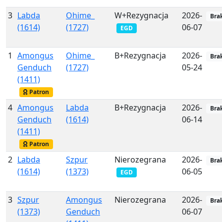
3
Labda
Ohime_
W+Rezygnacja
2026-
Bra
(1614)
(1727)
06-07
EGD
1
Amongus
Ohime_
B+Rezygnacja
2026-
Bra
Genduch
(1727)
05-24
(1411)
Patron
4
Amongus
Labda
B+Rezygnacja
2026-
Bra
Genduch
(1614)
06-14
(1411)
Patron
2
Labda
Szpur
Nierozegrana
2026-
Bra
(1614)
(1373)
06-05
EGD
3
Szpur
Amongus
Nierozegrana
2026-
Bra
(1373)
Genduch
06-07