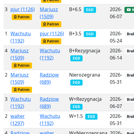
3
pjur (1126)
Mariusz
B+6.5
2026-
EGD
K
(1509)
06-07
Patron
Patron
1
Wachutu
pjur (1126)
B+3.5
2026-
EGD
Bra
(1192)
05-24
Patron
4
Mariusz
Wachutu
B+Rezygnacja
2026-
Bra
(1509)
(1192)
06-14
EGD
Patron
2
Mariusz
Radziow
Nierozegrana
2026-
Bra
(1509)
(689)
05-31
EGD
Patron
3
Wachutu
Radziow
W+Rezygnacja
2026-
Bra
(1192)
(689)
06-07
EGD
2
walter
Wachutu
W+1.5
2026-
EGD
Bra
(1297)
(1192)
05-31
4
Radziow
walter
W+Nierozegrana
2026-
Bra