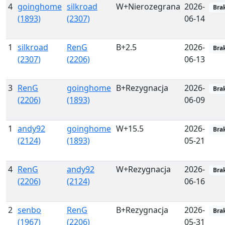
4
goinghome
silkroad
W+Nierozegrana
2026-
Bra
(1893)
(2307)
06-14
1
silkroad
RenG
B+2.5
2026-
Bra
(2307)
(2206)
06-13
3
RenG
goinghome
B+Rezygnacja
2026-
Bra
(2206)
(1893)
06-09
1
andy92
goinghome
W+15.5
2026-
Bra
(2124)
(1893)
05-21
4
RenG
andy92
W+Rezygnacja
2026-
Bra
(2206)
(2124)
06-16
2
senbo
RenG
B+Rezygnacja
2026-
Bra
(1967)
(2206)
05-31