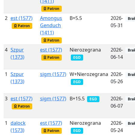
(1411)
Patron
2
est (1577)
Amongus
B+5.5
2026-
Bra
Genduch
05-31
Patron
(1411)
Patron
4
Szpur
est (1577)
Nierozegrana
2026-
Bra
(1373)
06-14
Patron
EGD
1
Szpur
sigm (1577)
W+Nierozegrana
2026-
Bra
(1373)
05-26
EGD
3
est (1577)
sigm (1577)
B+15.5
2026-
EGD
Bra
06-07
Patron
1
dalock
est (1577)
Nierozegrana
2026-
Bra
(1573)
05-24
Patron
EGD