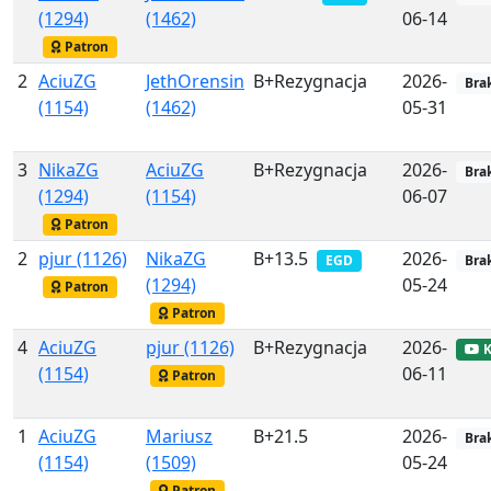
(1294)
(1462)
06-14
Patron
2
AciuZG
JethOrensin
B+Rezygnacja
2026-
Bra
(1154)
(1462)
05-31
3
NikaZG
AciuZG
B+Rezygnacja
2026-
Bra
(1294)
(1154)
06-07
Patron
2
pjur (1126)
NikaZG
B+13.5
2026-
EGD
Bra
(1294)
05-24
Patron
Patron
4
AciuZG
pjur (1126)
B+Rezygnacja
2026-
K
(1154)
06-11
Patron
1
AciuZG
Mariusz
B+21.5
2026-
Bra
(1154)
(1509)
05-24
Patron