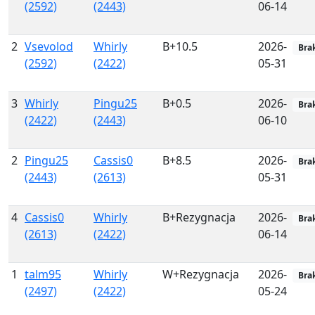
(2592)
(2443)
06-14
2
Vsevolod
Whirly
B+10.5
2026-
Bra
(2592)
(2422)
05-31
3
Whirly
Pingu25
B+0.5
2026-
Bra
(2422)
(2443)
06-10
2
Pingu25
Cassis0
B+8.5
2026-
Bra
(2443)
(2613)
05-31
4
Cassis0
Whirly
B+Rezygnacja
2026-
Bra
(2613)
(2422)
06-14
1
talm95
Whirly
W+Rezygnacja
2026-
Bra
(2497)
(2422)
05-24