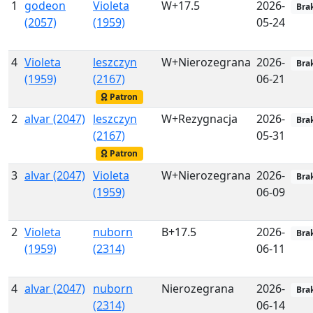
1
godeon
Violeta
W+17.5
2026-
Bra
(2057)
(1959)
05-24
4
Violeta
leszczyn
W+Nierozegrana
2026-
Bra
(1959)
(2167)
06-21
Patron
2
alvar (2047)
leszczyn
W+Rezygnacja
2026-
Bra
(2167)
05-31
Patron
3
alvar (2047)
Violeta
W+Nierozegrana
2026-
Bra
(1959)
06-09
2
Violeta
nuborn
B+17.5
2026-
Bra
(1959)
(2314)
06-11
4
alvar (2047)
nuborn
Nierozegrana
2026-
Bra
(2314)
06-14