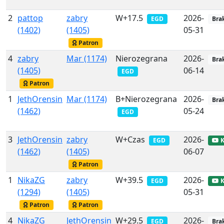
2
pattop
zabry
W+17.5
2026-
EGD
Bra
(1402)
(1405)
05-31
Patron
4
zabry
Mar (1174)
Nierozegrana
2026-
Bra
(1405)
06-14
EGD
Patron
1
JethOrensin
Mar (1174)
B+Nierozegrana
2026-
Bra
(1462)
05-24
EGD
3
JethOrensin
zabry
W+Czas
2026-
EGD
K
(1462)
(1405)
06-07
Patron
1
NikaZG
zabry
W+39.5
2026-
EGD
K
(1294)
(1405)
05-31
Patron
Patron
4
NikaZG
JethOrensin
W+29.5
2026-
EGD
Bra