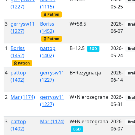
(1227)
(1115)
05-25
Patron
3
gerrysw11
Boriss
W+58.5
2026-
Bra
(1227)
(1452)
06-07
Patron
1
Boriss
pattop
B+12.5
2026-
EGD
Bra
(1452)
(1402)
05-24
Patron
4
pattop
gerrysw11
B+Rezygnacja
2026-
Bra
(1402)
(1227)
06-14
2
Mar (1174)
gerrysw11
W+Nierozegrana
2026-
Bra
(1227)
05-31
3
pattop
Mar (1174)
W+Nierozegrana
2026-
Bra
(1402)
06-07
EGD