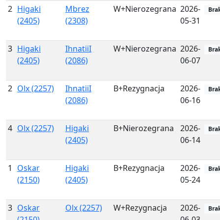
2
Higaki
Mbrez
W+Nierozegrana
2026-
Bra
(2405)
(2308)
05-31
3
Higaki
IhnatiiI
W+Nierozegrana
2026-
Bra
(2405)
(2086)
06-07
2
Olx (2257)
IhnatiiI
B+Rezygnacja
2026-
Bra
(2086)
06-16
4
Olx (2257)
Higaki
B+Nierozegrana
2026-
Bra
(2405)
06-14
1
Oskar
Higaki
B+Rezygnacja
2026-
Bra
(2150)
(2405)
05-24
3
Oskar
Olx (2257)
W+Rezygnacja
2026-
Bra
(2150)
06-03