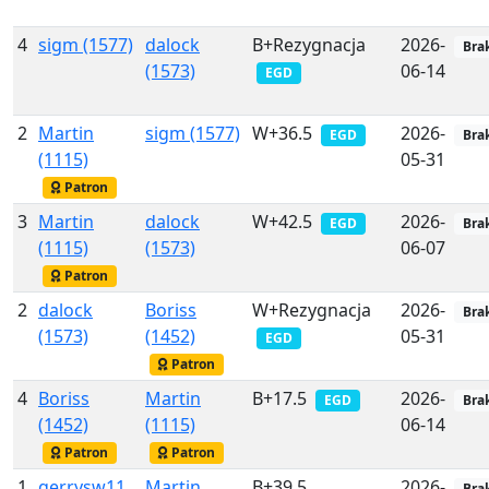
4
sigm (1577)
dalock
B+Rezygnacja
2026-
Bra
(1573)
06-14
EGD
2
Martin
sigm (1577)
W+36.5
2026-
EGD
Bra
(1115)
05-31
Patron
3
Martin
dalock
W+42.5
2026-
EGD
Bra
(1115)
(1573)
06-07
Patron
2
dalock
Boriss
W+Rezygnacja
2026-
Bra
(1573)
(1452)
05-31
EGD
Patron
4
Boriss
Martin
B+17.5
2026-
EGD
Bra
(1452)
(1115)
06-14
Patron
Patron
1
gerrysw11
Martin
B+39.5
2026-
Bra