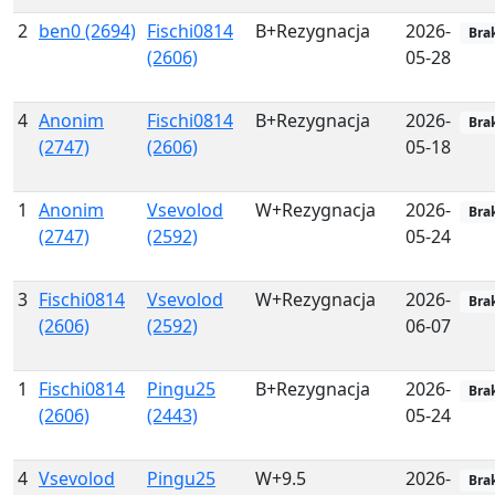
2
ben0 (2694)
Fischi0814
B+Rezygnacja
2026-
Bra
(2606)
05-28
4
Anonim
Fischi0814
B+Rezygnacja
2026-
Bra
(2747)
(2606)
05-18
1
Anonim
Vsevolod
W+Rezygnacja
2026-
Bra
(2747)
(2592)
05-24
3
Fischi0814
Vsevolod
W+Rezygnacja
2026-
Bra
(2606)
(2592)
06-07
1
Fischi0814
Pingu25
B+Rezygnacja
2026-
Bra
(2606)
(2443)
05-24
4
Vsevolod
Pingu25
W+9.5
2026-
Bra