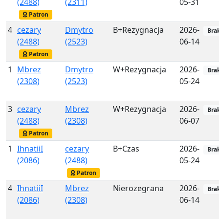
(2488)
(2311)
05-31
Patron
4
cezary
Dmytro
B+Rezygnacja
2026-
Bra
(2488)
(2523)
06-14
Patron
1
Mbrez
Dmytro
W+Rezygnacja
2026-
Bra
(2308)
(2523)
05-24
3
cezary
Mbrez
W+Rezygnacja
2026-
Bra
(2488)
(2308)
06-07
Patron
1
IhnatiiI
cezary
B+Czas
2026-
Bra
(2086)
(2488)
05-24
Patron
4
IhnatiiI
Mbrez
Nierozegrana
2026-
Bra
(2086)
(2308)
06-14