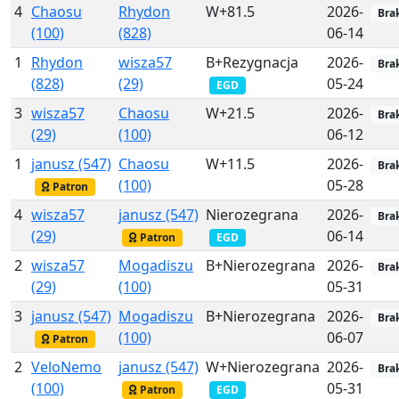
4
Chaosu
Rhydon
W+81.5
2026-
Bra
(100)
(828)
06-14
1
Rhydon
wisza57
B+Rezygnacja
2026-
Bra
(828)
(29)
05-24
EGD
3
wisza57
Chaosu
W+21.5
2026-
Bra
(29)
(100)
06-12
1
janusz (547)
Chaosu
W+11.5
2026-
Bra
(100)
05-28
Patron
4
wisza57
janusz (547)
Nierozegrana
2026-
Bra
(29)
06-14
Patron
EGD
2
wisza57
Mogadiszu
B+Nierozegrana
2026-
Bra
(29)
(100)
05-31
3
janusz (547)
Mogadiszu
B+Nierozegrana
2026-
Bra
(100)
06-07
Patron
2
VeloNemo
janusz (547)
W+Nierozegrana
2026-
Bra
(100)
05-31
Patron
EGD