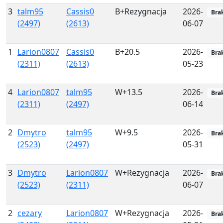
3
talm95
Cassis0
B+Rezygnacja
2026-
Bra
(2497)
(2613)
06-07
1
Larion0807
Cassis0
B+20.5
2026-
Bra
(2311)
(2613)
05-23
4
Larion0807
talm95
W+13.5
2026-
Bra
(2311)
(2497)
06-14
2
Dmytro
talm95
W+9.5
2026-
Bra
(2523)
(2497)
05-31
3
Dmytro
Larion0807
W+Rezygnacja
2026-
Bra
(2523)
(2311)
06-07
2
cezary
Larion0807
W+Rezygnacja
2026-
Bra