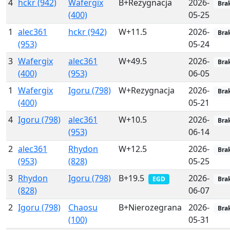
4
hckr (942)
Wafergix
B+Rezygnacja
2026-
Bra
(400)
05-25
1
alec361
hckr (942)
W+11.5
2026-
Bra
(953)
05-24
3
Wafergix
alec361
W+49.5
2026-
Bra
(400)
(953)
06-05
1
Wafergix
Igoru (798)
W+Rezygnacja
2026-
Bra
(400)
05-21
4
Igoru (798)
alec361
W+10.5
2026-
Bra
(953)
06-14
2
alec361
Rhydon
W+12.5
2026-
Bra
(953)
(828)
05-25
3
Rhydon
Igoru (798)
B+19.5
2026-
EGD
Bra
(828)
06-07
2
Igoru (798)
Chaosu
B+Nierozegrana
2026-
Bra
(100)
05-31