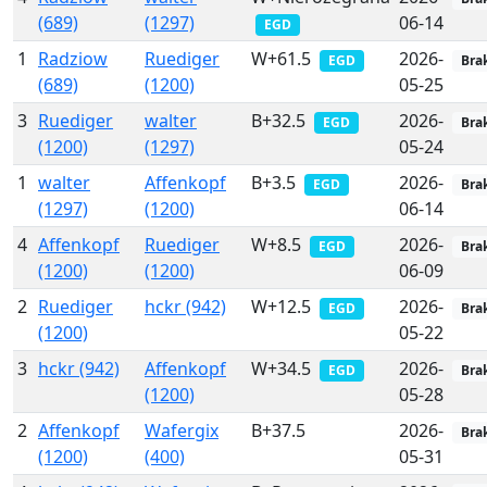
(689)
(1297)
06-14
EGD
1
Radziow
Ruediger
W+61.5
2026-
EGD
Bra
(689)
(1200)
05-25
3
Ruediger
walter
B+32.5
2026-
EGD
Bra
(1200)
(1297)
05-24
1
walter
Affenkopf
B+3.5
2026-
EGD
Bra
(1297)
(1200)
06-14
4
Affenkopf
Ruediger
W+8.5
2026-
EGD
Bra
(1200)
(1200)
06-09
2
Ruediger
hckr (942)
W+12.5
2026-
EGD
Bra
(1200)
05-22
3
hckr (942)
Affenkopf
W+34.5
2026-
EGD
Bra
(1200)
05-28
2
Affenkopf
Wafergix
B+37.5
2026-
Bra
(1200)
(400)
05-31