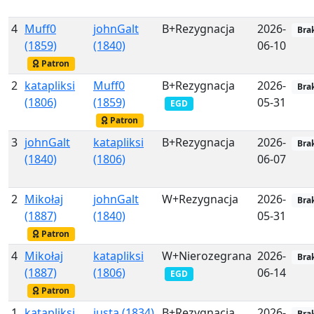
4
Muff0
johnGalt
B+Rezygnacja
2026-
Bra
(1859)
(1840)
06-10
Patron
2
katapliksi
Muff0
B+Rezygnacja
2026-
Bra
(1806)
(1859)
05-31
EGD
Patron
3
johnGalt
katapliksi
B+Rezygnacja
2026-
Bra
(1840)
(1806)
06-07
2
Mikołaj
johnGalt
W+Rezygnacja
2026-
Bra
(1887)
(1840)
05-31
Patron
4
Mikołaj
katapliksi
W+Nierozegrana
2026-
Bra
(1887)
(1806)
06-14
EGD
Patron
1
katapliksi
iusta (1834)
B+Rezygnacja
2026-
Bra