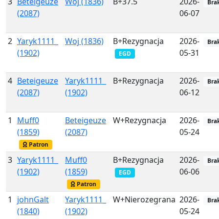
3
Beteigeuze
Woj (1836)
B+37.5
2026-
Bra
(2087)
06-07
2
Yaryk1111_
Woj (1836)
B+Rezygnacja
2026-
Bra
(1902)
05-31
EGD
4
Beteigeuze
Yaryk1111_
B+Rezygnacja
2026-
Bra
(2087)
(1902)
06-12
1
Muff0
Beteigeuze
W+Rezygnacja
2026-
Bra
(1859)
(2087)
05-24
Patron
3
Yaryk1111_
Muff0
B+Rezygnacja
2026-
Bra
(1902)
(1859)
06-06
EGD
Patron
1
johnGalt
Yaryk1111_
W+Nierozegrana
2026-
Bra
(1840)
(1902)
05-24