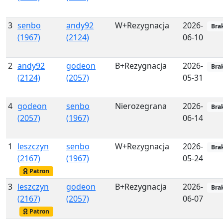
3
senbo
andy92
W+Rezygnacja
2026-
Bra
(1967)
(2124)
06-10
2
andy92
godeon
B+Rezygnacja
2026-
Bra
(2124)
(2057)
05-31
4
godeon
senbo
Nierozegrana
2026-
Bra
(2057)
(1967)
06-14
1
leszczyn
senbo
W+Rezygnacja
2026-
Bra
(2167)
(1967)
05-24
Patron
3
leszczyn
godeon
B+Rezygnacja
2026-
Bra
(2167)
(2057)
06-07
Patron