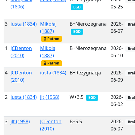
(1806)
05-25
EGD
3
iusta (1834)
Mikołaj
B+Nierozegrana
2026-
Bra
(1887)
06-07
EGD
Patron
1
JCDenton
Mikołaj
B+Nierozegrana
2026-
Bra
(2010)
(1887)
06-10
Patron
4
JCDenton
iusta (1834)
B+Rezygnacja
2026-
Bra
(2010)
06-09
2
iusta (1834)
jlt (1958)
W+3.5
2026-
EGD
Bra
06-02
3
jlt (1958)
JCDenton
B+5.5
2026-
Bra
(2010)
06-07