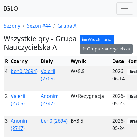
IGLO
Sezony
Sezon #44
Grupa A
Wszystkie gry - Grupa
Widok rund
Nauczycielska A
Grupa Nauczycielska
R
Czarny
Biały
Wynik
Data
Kom
4
ben0 (2694)
Valerii
W+5.5
2026-
Bra
(2705)
06-14
2
Valerii
Anonim
W+Rezygnacja
2026-
Bra
(2705)
(2747)
05-23
3
Anonim
ben0 (2694)
B+3.5
2026-
Bra
(2747)
05-24